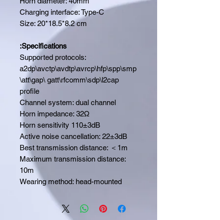
Horn diameter: 40mm
Charging interface: Type-C
Size: 20*18.5*8.2 cm
Specifications:
Supported protocols:
a2dp\avctp\avdtp\avrcp\hfp\spp\smp
\att\gap\ gatt\rfcomm\sdp\l2cap
profile
Channel system: dual channel
Horn impedance: 32Ω
Horn sensitivity 110±3dB
Active noise cancellation: 22±3dB
Best transmission distance: ＜1m
Maximum transmission distance:
10m
Wearing method: head-mounted