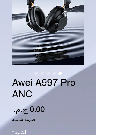
Awei A997 Pro
ANC
السع
ضريبة شاملة
الكمية
*