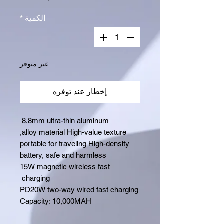
الكمية
*
غير متوفر
إخطار عند توفره
8.8mm ultra-thin aluminum
alloy material High-value texture,
portable for traveling High-density
battery, safe and harmless
15W magnetic wireless fast
charging
PD20W two-way wired fast charging
Capacity: 10,000MAH