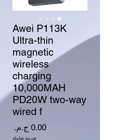
Awei P113K
Ultra-thin
magnetic
wireless
charging
10,000MAH
PD20W two-way
wired f
السع
ضريبة شاملة