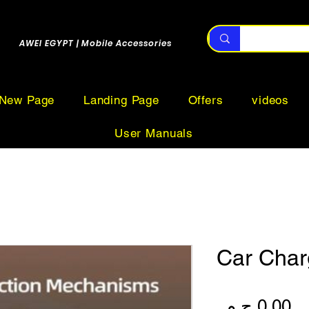
AWEI EGYPT | Mobile Accessories
New Page
Landing Page
Offers
videos
User Manuals
Car Char
السعر